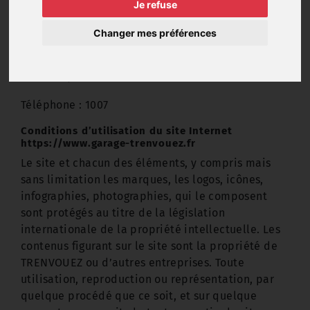
02 96 24 50 18
Je refuse
Identité de l'hébergeur
Changer mes préférences
OVHCloud
Roubaix / 59100
Téléphone : 1007
Conditions d’utilisation du site Internet
https://www.garage-trenvouez.fr
Le site et chacun des éléments, y compris mais
sans limitation les marques, les logos, icônes,
infographies, photographies, qui le composent
sont protégés au titre de la législation
internationale de la propriété intellectuelle. Les
contenus figurant sur le site sont la propriété de
TRENVOUEZ ou d’autres entreprises. Toute
utilisation, reproduction ou représentation, par
quelque procédé que ce soit, et sur quelque