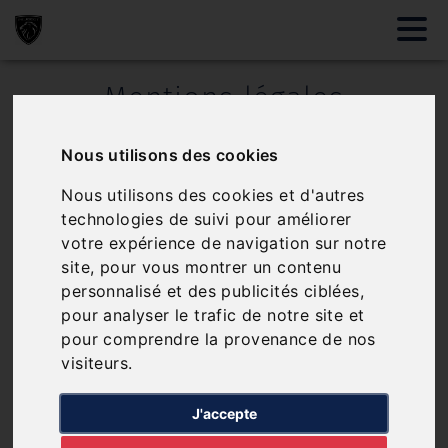
Mentions légales
Identité de l'entreprise
Nous utilisons des cookies
TRENVOUEZ
Nous utilisons des cookies et d'autres
Entreprise au capital de 56720 €
technologies de suivi pour améliorer
votre expérience de navigation sur notre
Immatriculée au RCS de Saint-Brieuc / 22000
site, pour vous montrer un contenu
personnalisé et des publicités ciblées,
N° TVA : FR28350013512
pour analyser le trafic de notre site et
SIREN : 350013512
pour comprendre la provenance de nos
visiteurs.
Siège social : Plounévez-Quintin / 22110
contact@garagetrenvouez.fr
J'accepte